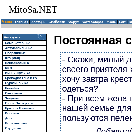
MitoSa.NET
Меню:
|
|
|
|
|
|
|
Главная
Аватары
Смайлики
Форум
Фотогалерея
Media
Soft
Ю
Постоянная с
Анекдоты
Компьютерные
Автомобильные
Спортивные
- Скажи, милый д
Штирлиц
Национальные
своего приятеля-
М+Ж
Винни-Пух и ко
хочу завтра крес
Крокодил Гена и ко
Буратино и ко
одеться?
Колобок
Сказочные
- При всем желан
Золушка
Гарри Поттер и ко
нашей семье для
Красная Шапочка
Вовочка
пользуются пеле
Дети
Политические
Студенты
Добавил(