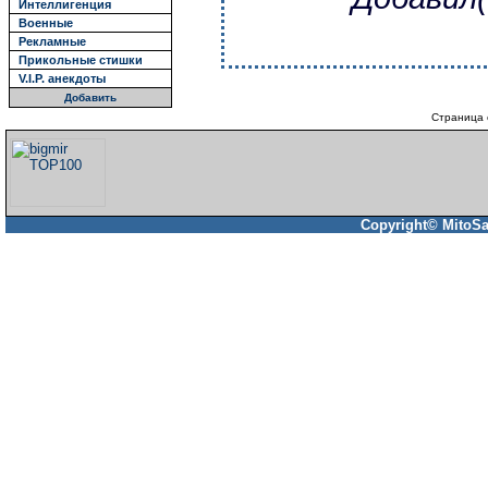
Интеллигенция
Военные
Рекламные
Прикольные стишки
V.I.P. анекдоты
Добавить
Страница 
Copyright© MitoSa