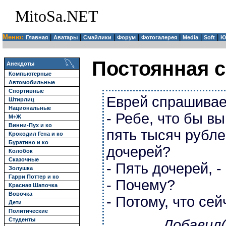
MitoSa.NET
Меню:
|
|
|
|
|
|
|
Главная
Аватары
Смайлики
Форум
Фотогалерея
Media
Soft
Ю
Постоянная с
Анекдоты
Компьютерные
Автомобильные
Спортивные
Еврей спрашивае
Штирлиц
Национальные
- Ребе, что бы в
М+Ж
Винни-Пух и ко
пять тысяч рубле
Крокодил Гена и ко
Буратино и ко
дочерей?
Колобок
Сказочные
- Пять дочерей, -
Золушка
Гарри Поттер и ко
- Почему?
Красная Шапочка
Вовочка
- Потому, что сей
Дети
Политические
Студенты
Добавил(