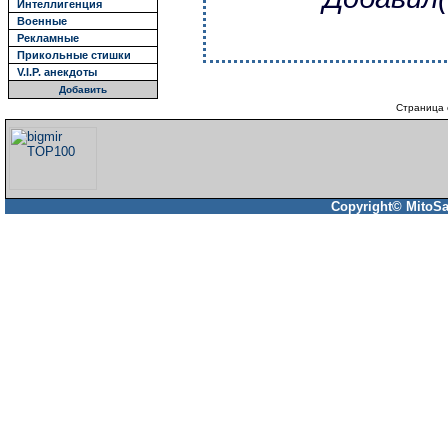
Интеллигенция
Военные
Рекламные
Прикольные стишки
V.I.P. анекдоты
Добавить
Страница 
Copyright© MitoSa