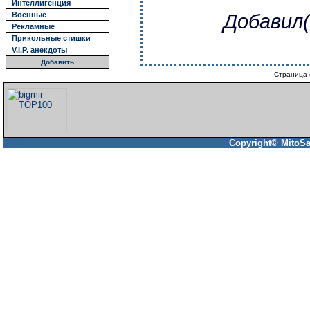
Интеллигенция
Военные
Добавил(
Рекламные
Прикольные стишки
V.I.P. анекдоты
Добавить
Страница 
Copyright© MitoSa