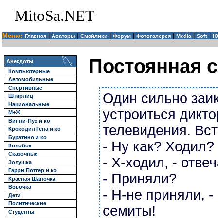
MitoSa.NET
Меню:
|
|
|
|
|
|
|
Главная
Аватары
Смайлики
Форум
Фотогалерея
Media
Soft
Ю
Постоянная с
Анекдоты
Компьютерные
Автомобильные
Спортивные
Один сильно заи
Штирлиц
Национальные
устроиться дикт
М+Ж
Винни-Пух и ко
телевидения. Вст
Крокодил Гена и ко
Буратино и ко
- Ну как? Ходил?
Колобок
Сказочные
- Х-ходил, - отвеч
Золушка
Гарри Поттер и ко
- Приняли?
Красная Шапочка
Вовочка
- Н-не приняли, - 
Дети
Политические
семиты!
Студенты