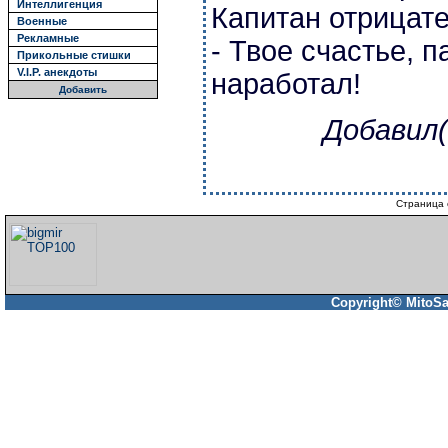
Интеллигенция
Капитан отрицате
Военные
Рекламные
- Твое счастье, п
Прикольные стишки
V.I.P. анекдоты
наработал!
Добавить
Добавил(
Страница 
Copyright© MitoSa