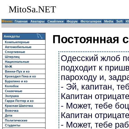
MitoSa.NET
Меню:
|
|
|
|
|
|
|
Главная
Аватары
Смайлики
Форум
Фотогалерея
Media
Soft
Ю
Постоянная с
Анекдоты
Компьютерные
Автомобильные
Спортивные
Одесский жлоб по
Штирлиц
Национальные
подходит к приш
М+Ж
Винни-Пух и ко
пароходу и, задра
Крокодил Гена и ко
Буратино и ко
- Эй, капитан, т
Колобок
Сказочные
Капитан отрицате
Золушка
Гарри Поттер и ко
- Может, тебе бо
Красная Шапочка
Вовочка
Капитан отрицате
Дети
Политические
- Может, тебе ра
Студенты