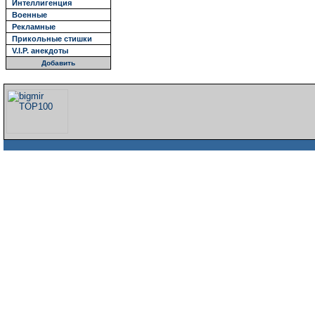
Интеллигенция
Военные
Рекламные
Прикольные стишки
V.I.P. анекдоты
Добавить