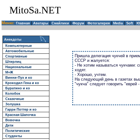
MitoSa.NET
Меню:
|
|
|
|
|
|
|
Главная
Аватары
Смайлики
Форум
Фотогалерея
Media
Soft
Ю
Анекдоты
Компьютерные
Автомобильные
Пришла делегация чукчей в прие
Спортивные
СССР и жалуется:
Штирлиц
- Не хотим называться чукчами: 
Национальные
ходят.
М+Ж
- Хорошо, учтем.
Винни-Пух и ко
На следующий день в газетах вы
Крокодил Гена и ко
"чукча" следует говорить "еврей -
Буратино и ко
Колобок
Сказочные
Золушка
Гарри Поттер и ко
Красная Шапочка
Вовочка
Дети
Политические
Студенты