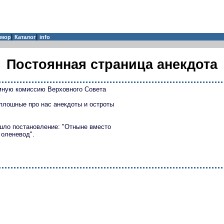
|
|
мор
Каталог
info
Постоянная страница анекдота
мную комиссию Верховного Совета
сплошные про нас анекдоты и остроты
шло постановление: "Отныне вместо
 оленевод".