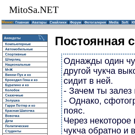
MitoSa.NET
Меню:
|
|
|
|
|
|
|
Главная
Аватары
Смайлики
Форум
Фотогалерея
Media
Soft
Ю
Постоянная с
Анекдоты
Компьютерные
Автомобильные
Спортивные
Однажды один чук
Штирлиц
Национальные
другой чукча вык
М+Ж
Винни-Пух и ко
сидит в ней.
Крокодил Гена и ко
Буратино и ко
- Зачем ты залез 
Колобок
Сказочные
- Однако, сфото
Золушка
Гарри Поттер и ко
пояс.
Красная Шапочка
Вовочка
Через некоторое
Дети
Политические
чукча обратно и 
Студенты