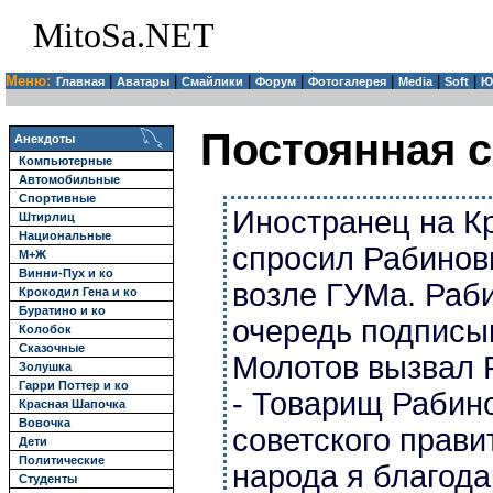
MitoSa.NET
Меню:
|
|
|
|
|
|
|
Главная
Аватары
Смайлики
Форум
Фотогалерея
Media
Soft
Ю
Постоянная с
Анекдоты
Компьютерные
Автомобильные
Спортивные
Иностранец на К
Штирлиц
Национальные
спросил Рабинови
М+Ж
Винни-Пух и ко
возле ГУМа. Раби
Крокодил Гена и ко
Буратино и ко
очередь подписыв
Колобок
Сказочные
Молотов вызвал 
Золушка
Гарри Поттер и ко
- Товарищ Рабино
Красная Шапочка
Вовочка
советского прави
Дети
Политические
народа я благода
Студенты