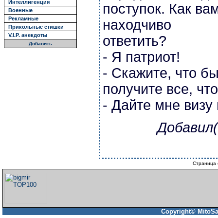
Интеллигенция
поступок. Как ва
Военные
Рекламные
находчиво
Прикольные стишки
V.I.P. анекдоты
ответить?
Добавить
- Я патриот!
- Скажите, что б
получите все, что
- Дайте мне визу
Добавил(
Страница 
Copyright© MitoSa