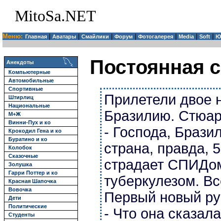
MitoSa.NET
Меню:
|
|
|
|
|
|
|
Главная
Аватары
Смайлики
Форум
Фотогалерея
Media
Soft
Ю
Постоянная с
Анекдоты
Компьютерные
Автомобильные
Спортивные
Прилетели двое 
Штирлиц
Национальные
Бразилию. Стюар
М+Ж
Винни-Пух и ко
- Господа, Брази
Крокодил Гена и ко
Буратино и ко
страна, правда, 
Колобок
Сказочные
страдает СПИДо
Золушка
Гарри Поттер и ко
туберкулезом. Вс
Красная Шапочка
Вовочка
Первый новый ру
Дети
Политические
- Что она сказал
Студенты