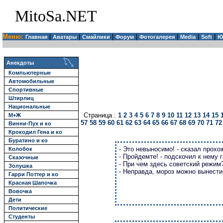
MitoSa.NET
Меню:
|
|
|
|
|
|
|
Главная
Аватары
Смайлики
Форум
Фотогалерея
Media
Soft
Ю
Анекдоты
Компьютерные
Автомобильные
Спортивные
Штирлиц
Национальные
Страница :
1
2
3
4
5
6
7
8
9
10
11
12
13
14
15
М+Ж
57
58
59
60
61
62
63
64
65
66
67
68
69
70
71
72
Винни-Пух и ко
Крокодил Гена и ко
Буратино и ко
- Это невыносимо! - сказал прохо
Колобок
- Пройдемте! - подскочил к нему 
Сказочные
- При чем здесь советский режим
Золушка
- Неправда, мороз можно вынести
Гарри Поттер и ко
Красная Шапочка
Вовочка
Дети
Политические
Студенты