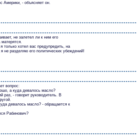
с Америки, - объясняет он.
вает, не залетел ли к ним его
 матерятся.
- я только хотел вас предупредить, на
о я не разделяю его политических убеждений!
ет вопрос:
орошо, а куда девалось масло?
 раз, - говорит руководитель. В
ругой.
 куда девалось масло? - обращается к
ался Рабинович?