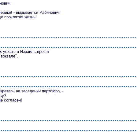
нович.
мерике! - вырывается Рабинович.
де проклятая жизнь!
 уехать в Израиль просят
вокзале".
екретарь на заседании партбюро, -
су?
не согласен!