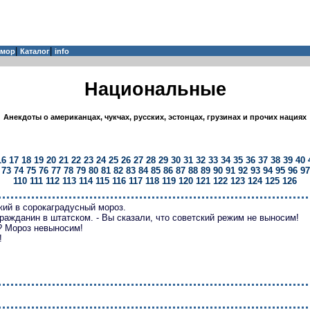
|
|
мор
Каталог
info
Национальные
Анекдоты о американцах, чукчах, русских, эстонцах, грузинах и прочих нациях
16
17
18
19
20
21
22
23
24
25
26
27
28
29
30
31
32
33
34
35
36
37
38
39
40
73
74
75
76
77
78
79
80
81
82
83
84
85
86
87
88
89
90
91
92
93
94
95
96
97
110
111
112
113
114
115
116
117
118
119
120
121
122
123
124
125
126
жий в сорокаградусный мороз.
гражданин в штатском. - Вы сказали, что советский режим не выносим!
? Мороз невыносим!
!