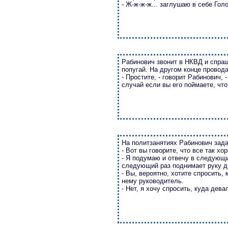
- Ж-ж-ж-ж... заглушаю в себе Голо
Рабинович звонит в НКВД и спраши
попугай. На другом конце провода
- Простите, - говорит Рабинович, 
случай если вы его поймаете, чт
На политзанятиях Рабинович зада
- Вот вы говорите, что все так х
- Я подумаю и отвечу в следующий
следующий раз поднимает руку д
- Вы, вероятно, хотите спросить,
нему руководитель.
- Нет, я хочу спросить, куда дев