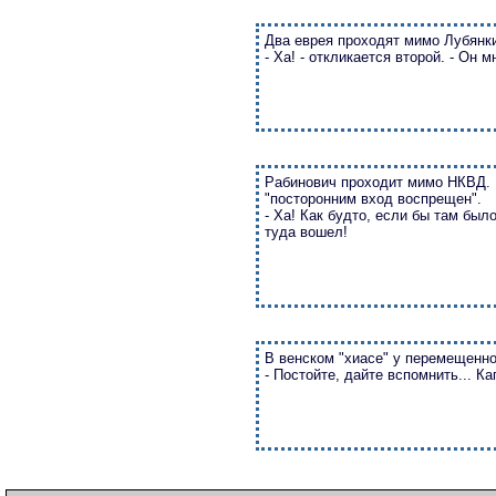
Два еврея проходят мимо Лубянки
- Ха! - откликается второй. - Он 
Рабинович проходит мимо НКВД. Н
"посторонним вход воспрещен".
- Ха! Как будто, если бы там был
туда вошел!
В венском "хиасе" у перемещенно
- Постойте, дайте вспомнить... Каге