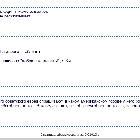
. Один тяжело вздыхает.
мне рассказывает!
а дверях - табличка:
о написано "добро пожаловать!", я бы
го советского еврея спрашивают, в каком американском городе у него р
бего! нет, не то... Энкаведего! нет, не то! Гепеуго! нет, не то... а, вспом
Страница сформирована за 0.01013 c