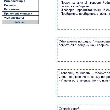
Интеллигенция
- Проклятая жизнь! - говорит Раби
Военные
Его тут же забирают.
Рекламные
- Я говорю - проклятая жизнь в А
- Пройдемте, пройдемте, знаем, г
Прикольные стишки
V.I.P. анекдоты
Добавить
Объявление по радио: "Желающих
собраться с вещами на Северном 
- Товарищ Рабинович, - говорит с
у вас есть мнение по этому вопро
- У меня есть мнение, но я с ним 
Старый еврей: