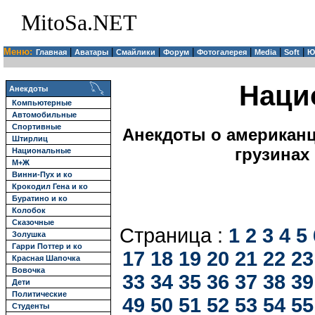
MitoSa.NET
Меню:
|
|
|
|
|
|
|
Главная
Аватары
Смайлики
Форум
Фотогалерея
Media
Soft
Ю
Наци
Анекдоты
Компьютерные
Автомобильные
Спортивные
Анекдоты о американца
Штирлиц
грузинах
Национальные
М+Ж
Винни-Пух и ко
Крокодил Гена и ко
Буратино и ко
Колобок
Сказочные
Страница :
1
2
3
4
5
Золушка
Гарри Поттер и ко
17
18
19
20
21
22
23
Красная Шапочка
Вовочка
33
34
35
36
37
38
39
Дети
Политические
49
50
51
52
53
54
55
Студенты