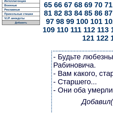
Интеллигенция
65
66
67
68
69
70
71
Военные
Рекламные
81
82
83
84
85
86
87
Прикольные стишки
V.I.P. анекдоты
97
98
99
100
101
10
Добавить
109
110
111
112
113
121
122
- Будьте любезны
Рабиновича.
- Вам какого, ст
- Старшего...
- Они оба умерли
Добавил(