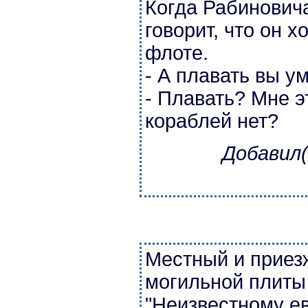
Когда Рабиновича
говорит, что он х
флоте.
- А плавать вы у
- Плавать? Мне эт
кораблей нет?
Добавил(
Местный и приезж
могильной плиты
"Неизвестному ев