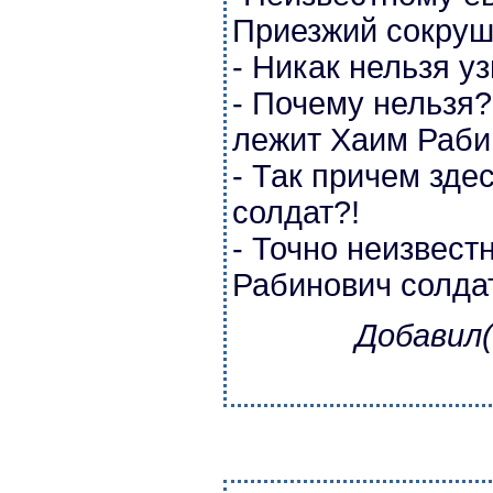
Приезжий сокруш
- Никак нельзя уз
- Почему нельзя?
лежит Хаим Раби
- Так причем зде
солдат?!
- Точно неизвест
Рабинович солда
Добавил(