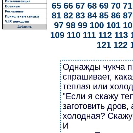
Интеллигенция
65
66
67
68
69
70
71
Военные
Рекламные
81
82
83
84
85
86
87
Прикольные стишки
V.I.P. анекдоты
97
98
99
100
101
10
Добавить
109
110
111
112
113
121
122
Однажды чукча п
спрашивает, кака
теплая или холо
"Если я скажу те
заготовить дров, 
холодная? Скажу 
И