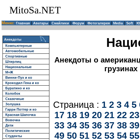
MitoSa.NET
Меню:
|
|
|
|
|
|
|
Главная
Аватары
Смайлики
Форум
Фотогалерея
Media
Soft
Ю
Наци
Анекдоты
Компьютерные
Автомобильные
Спортивные
Анекдоты о американца
Штирлиц
грузинах
Национальные
М+Ж
Винни-Пух и ко
Крокодил Гена и ко
Буратино и ко
Колобок
Сказочные
Страница :
1
2
3
4
5
Золушка
Гарри Поттер и ко
17
18
19
20
21
22
23
Красная Шапочка
Вовочка
33
34
35
36
37
38
39
Дети
Политические
49
50
51
52
53
54
55
Студенты