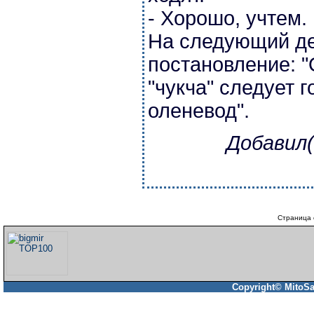
- Хорошо, учтем.
На следующий де
постановление: 
"чукча" следует г
оленевод".
Добавил(
Страница 
Copyright© MitoSa