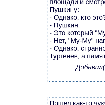
площади и смотр
Пушкину:
- Однако, кто это
- Пушкин.
- Это который "М
- Нет, "Му-Му" на
- Однако, странн
Тургенев, а памя
Добавил(
Пошел как-то чук