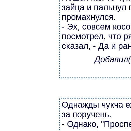
зайца и пальнул 
промахнулся.
- Эх, совсем косо
посмотрел, что р
сказал, - Да и р
Добавил(
Однажды чукча е
за поручень.
- Однако, "Просп