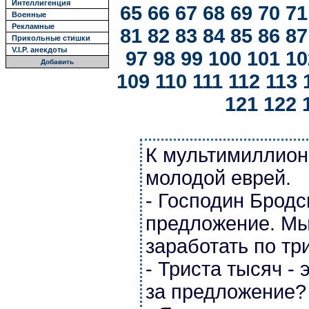
Интеллигенция
65
66
67
68
69
70
71
Военные
Рекламные
81
82
83
84
85
86
87
Прикольные стишки
V.I.P. анекдоты
97
98
99
100
101
10
Добавить
109
110
111
112
113
121
122
К мультимиллион
молодой еврей.
- Господин Бродс
предложение. М
заработать по тр
- Триста тысяч - 
за предложение?