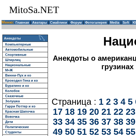
MitoSa.NET
Меню:
|
|
|
|
|
|
|
Главная
Аватары
Смайлики
Форум
Фотогалерея
Media
Soft
Ю
Наци
Анекдоты
Компьютерные
Автомобильные
Спортивные
Анекдоты о американца
Штирлиц
грузинах
Национальные
М+Ж
Винни-Пух и ко
Крокодил Гена и ко
Буратино и ко
Колобок
Сказочные
Страница :
1
2
3
4
5
Золушка
Гарри Поттер и ко
17
18
19
20
21
22
23
Красная Шапочка
Вовочка
33
34
35
36
37
38
39
Дети
Политические
49
50
51
52
53
54
55
Студенты