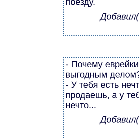
поезду.
Добавил(
- Почему еврейк
выгодным делом
- У тебя есть неч
продаешь, а у те
нечто...
Добавил(