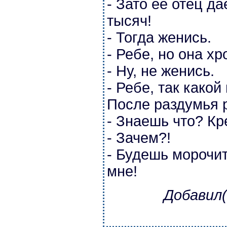
- Зато ее отец да
тысяч!
- Тогда женись.
- Ребе, но она хр
- Ну, не женись.
- Ребе, так како
После раздумья р
- Знаешь что? Кр
- Зачем?!
- Будешь морочит
мне!
Добавил(