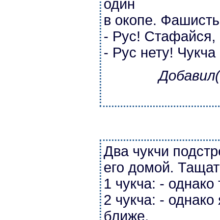
один
в окопе. Фашисты
- Рус! Стафайся, 
- Рус нету! Чукча
Добавил(
Два чукчи подстр
его домой. Тащат 
1 чукча: - однак
2 чукча: - однако
ближе.