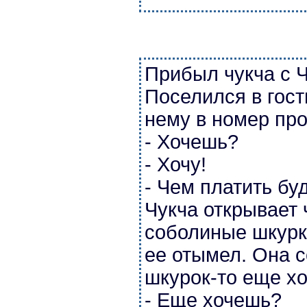
Прибыл чукча с Ч
Поселился в гост
нему в номер про
- Хочешь?
- Хочу!
- Чем платить б
Чукча открывает 
соболиные шкурки
ее отымел. Она с
шкурок-то еще хо
- Еще хочешь?