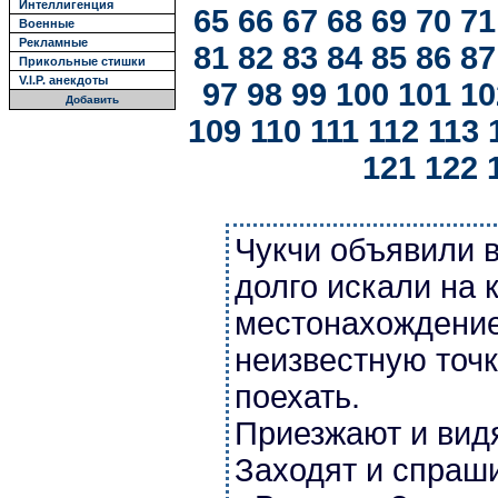
Интеллигенция
65
66
67
68
69
70
71
Военные
Рекламные
81
82
83
84
85
86
87
Прикольные стишки
V.I.P. анекдоты
97
98
99
100
101
10
Добавить
109
110
111
112
113
121
122
Чукчи объявили в
долго искали на 
местонахождение
неизвестную точк
поехать.
Приезжают и видя
Заходят и спраш