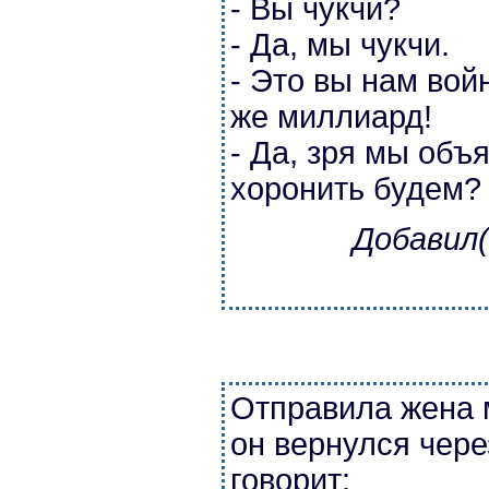
- Вы чукчи?
- Да, мы чукчи.
- Это вы нам вой
же миллиард!
- Да, зря мы объ
хоронить будем?
Добавил(
Отправила жена м
он вернулся чере
говорит: