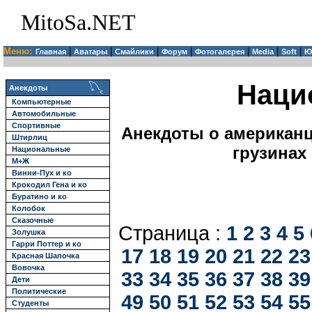
MitoSa.NET
Меню:
|
|
|
|
|
|
|
Главная
Аватары
Смайлики
Форум
Фотогалерея
Media
Soft
Ю
Наци
Анекдоты
Компьютерные
Автомобильные
Спортивные
Анекдоты о американца
Штирлиц
грузинах
Национальные
М+Ж
Винни-Пух и ко
Крокодил Гена и ко
Буратино и ко
Колобок
Сказочные
Страница :
1
2
3
4
5
Золушка
Гарри Поттер и ко
17
18
19
20
21
22
23
Красная Шапочка
Вовочка
33
34
35
36
37
38
39
Дети
Политические
49
50
51
52
53
54
55
Студенты