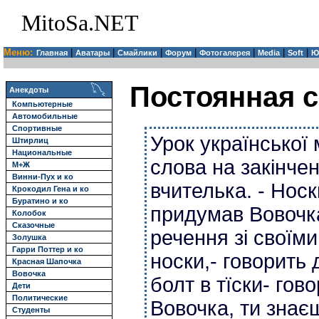
MitoSa.NET
Меню:
|
|
|
|
|
|
|
Главная
Аватары
Смайлики
Форум
Фотогалерея
Media
Soft
Ю
Постоянная с
Анекдоты
Компьютерные
Автомобильные
Спортивные
Урок української
Штирлиц
Национальные
слова на закінчен
М+Ж
Винни-Пух и ко
вчителька. - Носки
Крокодил Гена и ко
Буратино и ко
придумав Вовочка
Колобок
Сказочные
речення зі своїм
Золушка
Гарри Поттер и ко
носки,- говорить 
Красная Шапочка
Вовочка
болт в тїски- гово
Дети
Политические
Вовочка, ти знаєш
Студенты