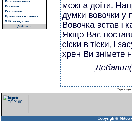
Интеллигенция
можна доїти. Нап
Военные
Рекламные
думки вовочки у 
Прикольные стишки
V.I.P. анекдоты
Вовочка встав і к
Добавить
Якщо Вас постави
сіски в тіски, і з
хрен Ви знімете н
Добавил(
Страница 
Copyright© MitoSa