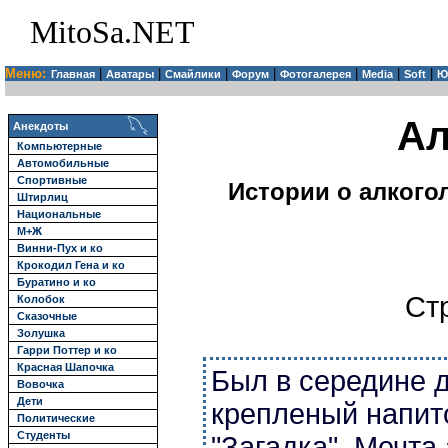
MitoSa.NET
Меню:
|
|
|
|
|
|
|
Главная
Аватары
Смайлики
Форум
Фотогалерея
Media
Soft
Ю
Ал
Анекдоты
Компьютерные
Автомобильные
Спортивные
Истории о алкого
Штирлиц
Национальные
М+Ж
Винни-Пух и ко
Крокодил Гена и ко
Буратино и ко
Ст
Колобок
Сказочные
Золушка
Гарри Поттер и ко
Красная Шапочка
Был в середине 
Вовочка
Дети
крепленый напит
Политические
Студенты
"Загадка". Мечта