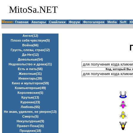
MitoSa.NET
Меню:
|
|
|
|
|
|
|
Главная
Аватары
Смайлики
Форум
Фотогалерея
Media
Soft
Ю
Ангел(12)
Плохо себя чувствую(5)
Война(66)
Грусть, слезы, страх(12)
Да-Нет(12)
Довольные(54)
Недовольство и драка(21)
Есть и пить(56)
Код, который Вы 
Животные(31)
Инвентарь(28)
Кино и мультгерои(59)
Компьютерные(49)
Королевские(5)
Крутые(13)
Курение(23)
Любовь(65)
Не знаю, удивлен, не уверен(13)
Смерть(5)
Некультурные(9)
Привет-Пока(16)
Праздник(18)