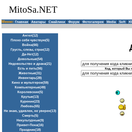
MitoSa.NET
Меню:
|
|
|
|
|
|
|
Главная
Аватары
Смайлики
Форум
Фотогалерея
Media
Soft
Ю
Ангел(12)
Плохо себя чувствую(5)
Война(66)
Грусть, слезы, страх(12)
Да-Нет(12)
Довольные(54)
Недовольство и драка(21)
Есть и пить(56)
Код, который Вы 
Животные(31)
Инвентарь(28)
Кино и мультгерои(59)
Компьютерные(49)
Королевские(5)
Крутые(13)
Курение(23)
Любовь(65)
Не знаю, удивлен, не уверен(13)
Смерть(5)
Некультурные(9)
Привет-Пока(16)
Праздник(18)