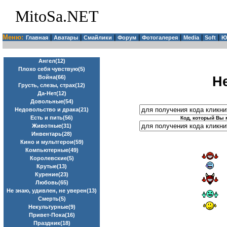
MitoSa.NET
Меню:
|
|
|
|
|
|
|
Главная
Аватары
Смайлики
Форум
Фотогалерея
Media
Soft
Ю
Ангел(12)
Плохо себя чувствую(5)
Н
Война(66)
Грусть, слезы, страх(12)
Да-Нет(12)
Довольные(54)
Недовольство и драка(21)
Есть и пить(56)
Код, который Вы 
Животные(31)
Инвентарь(28)
Кино и мультгерои(59)
Компьютерные(49)
Королевские(5)
Крутые(13)
Курение(23)
Любовь(65)
Не знаю, удивлен, не уверен(13)
Смерть(5)
Некультурные(9)
Привет-Пока(16)
Праздник(18)