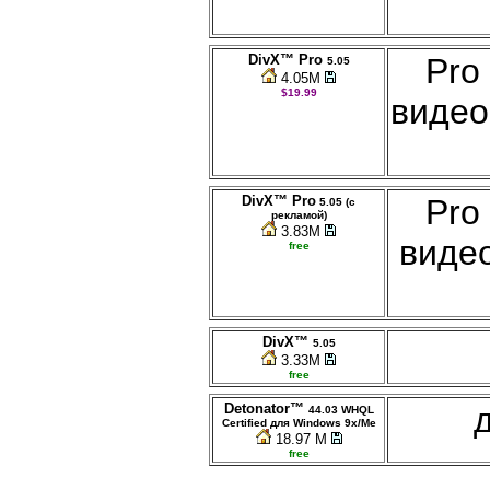
DivX™ Pro
Pro
5.05
4.05M
$19.99
видео
DivX™ Pro
Pro
5.05 (с
рекламой)
3.83M
виде
free
DivX™
5.05
3.33M
free
Detonator™
44.03 WHQL
Certified для Windows 9x/Me
18.97 M
free