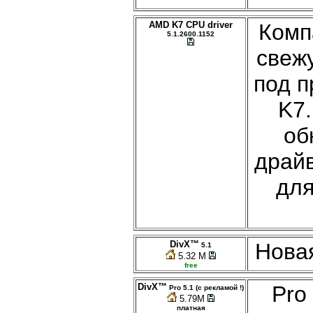
AMD K7 CPU driver
Комп
5.1.2600.1152
свеж
под 
K7
об
драй
для
DivX™
Нова
5.1
5.32 M
free
DivX™
Pro
Pro 5.1 (с рекламой !)
5.79M
платная