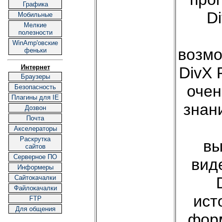
Графика
Di
Мобильные
Мелкие
полезности
WinAmp'овские
возмо
феньки
Интернет
DivX 
Браузеры
очен
Безопасность
Плагины для IE
знан
Дозвон
Почта
Акселераторы
Раскрутка
вы
сайтов
Серверное ПО
вид
Информеры
Cайтокачалки
Файлокачалки
ист
FTP
Для общения
форм