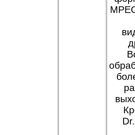
MPEG
ви
д
В
обраб
бол
ра
вых
Кр
Dr