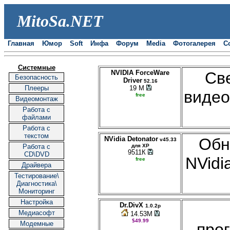
MitoSa.NET
Главная
Юмор
Soft
Инфа
Форум
Media
Фотогалерея
С
|
| |
| |
| |
| |
| |
| |
| |
Системные
NVIDIA ForceWare
Св
Безопасность
Driver
52.16
Плееры
19 М
видео
free
Видеомонтаж
Работа с
файлами
Работа с
текстом
NVidia Detonator
Обн
v45.33
Работа с
для XP
9511К
CD\DVD
NVidi
free
Драйвера
Тестирование\
Диагностика\
Мониторинг
Настройка
Dr.DivX
1.0.2p
Медиасофт
14.53M
$49.99
Модемные
про