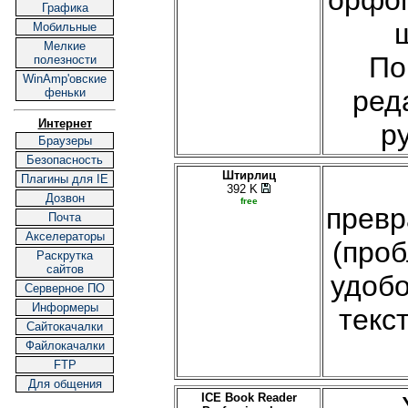
Графика
Мобильные
Мелкие
По
полезности
WinAmp'овские
ред
феньки
Интернет
р
Браузеры
Безопасность
Штирлиц
Плагины для IE
392 K
Дозвон
free
прев
Почта
Акселераторы
(проб
Раскрутка
сайтов
удобо
Серверное ПО
Информеры
текс
Cайтокачалки
Файлокачалки
FTP
Для общения
ICE Book Reader