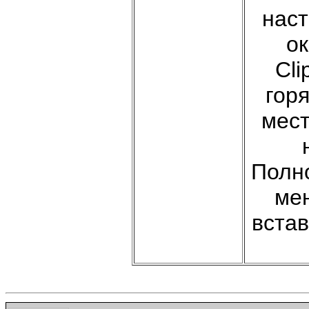
наст
о
Cli
гор
мест
Полн
ме
вста