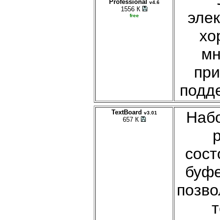
Professional
v4.6
1556 К
элек
free
хо
мн
при
подде
TextBoard
Набо
v3.01
657 К
сост
буфе
позво
т