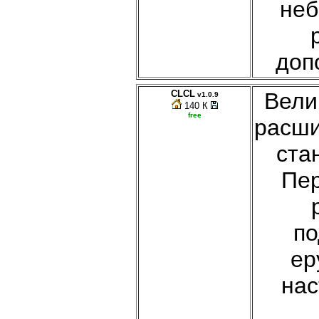
неб
доп
CLCL
Вели
v1.0.9
140 К
free
расш
ста
Пер
по
ер
нас