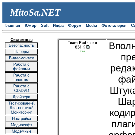
MitoSa.NET
Главная
Юмор
Soft
Инфа
Форум
Media
Фотогалерея
С
|
| |
| |
| |
| |
| |
| |
| |
Системные
Team Pad
Вполн
1.0.2.8
Безопасность
834 K
Плееры
free
пр
Видеомонтаж
Работа с
реда
файлами
Работа с
фай
текстом
Работа с
Штука
CD\DVD
Драйвера
Шар
Тестирование\
Диагностика\
коди
Мониторинг
Настройка
плаг
Медиасофт
Модемные
орфог