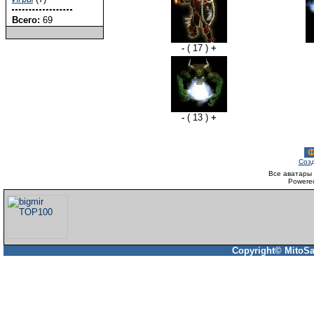
Всего:
69
-
( 17 )
+
-
( 13 )
+
Ф
Созд
Все аватары 
Powere
Copyright© MitoSa