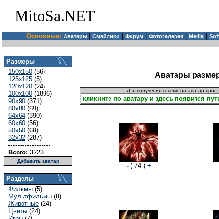
MitoSa.NET
Основные:
|
|
|
|
|
Аватары
Смайлики
Форум
Фотогалерея
Media
Sof
Размеры
150x150
(56)
Аватары размер
125x125
(5)
120x120
(24)
Для получения ссылки на аватар прос
100x100
(1896)
90x90
(371)
80x80
(69)
64x64
(390)
60x60
(56)
50x50
(69)
32x32
(287)
Всего:
3223
Добавить аватар
-
( 74 )
+
Разделы
Фильмы
(5)
Мультфильмы
(9)
Животные
(24)
Цветы
(24)
Игры
(7)